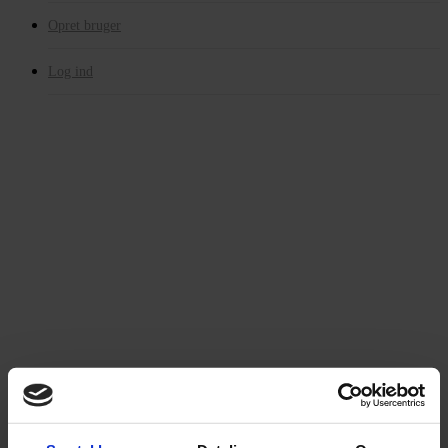
Opret bruger
Log ind
SIDEN ER PT. UDE AF
DRIFT
Formål og proces kort fortalt
På Din Idé kan du med hjælp fra en nem vejledning melde din idé