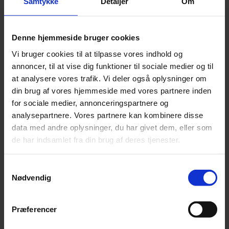
Samtykke
Detaljer
Om
ind. Når du har meldt din idé ind, vil et videnspanel bestående af
erfarne personer fra sundhedssektoren, relevante vidensinstitutioner
og virksomheder, som giver dig feedback på idéen. De vil også give
dig et bud på, hvordan den videre proces kan se ud for din idé.
Denne hjemmeside bruger cookies
Vi bruger cookies til at tilpasse vores indhold og
annoncer, til at vise dig funktioner til sociale medier og til
at analysere vores trafik. Vi deler også oplysninger om
din brug af vores hjemmeside med vores partnere inden
for sociale medier, annonceringspartnere og
analysepartnere. Vores partnere kan kombinere disse
data med andre oplysninger, du har givet dem, eller som
de har indsamlet fra din brug af deres tjenester.
Samtykkevalg
Nødvendig
Præferencer