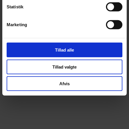
Statistik
Marketing
Tillad alle
Tillad valgte
Afvis
Har du en idé eller et uløst behov?
Med Din Idé har du mulighed for at melde din idé ind til udvikling
af eller hjælp til sundhedssektoren.