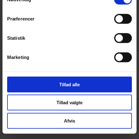
Har du spørgsmål, som du ikke kan finde svar på her på siden, eller
vil du gerne i direkte kontakt med personerne bag Din idé? Så er du
altid velkommen til at sende os en besked lige her.
Præferencer
E-mail
*
Telefon
*
Statistik
Besked
*
Marketing
Tillad alle
Tillad valgte
Cookiepolitik
Afvis
Privatlivspolitik
FAQ