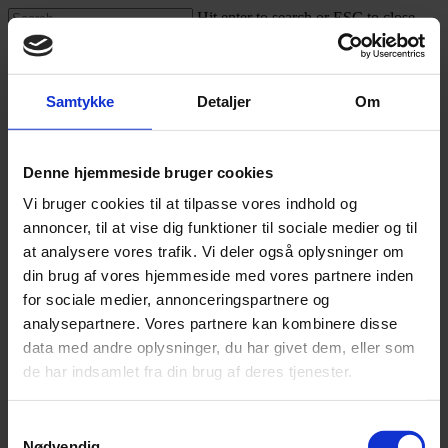
Skip
Hit enter to search or ESC to close
to
Close
main
Search
content
Menu
Indsend idé
Dine rettigheder
Samtykke
Detaljer
Om
Om Din idé
Kontakt
FAQ
Opret bruger
Denne hjemmeside bruger cookies
Log ind
Vi bruger cookies til at tilpasse vores indhold og
Indsend idé
annoncer, til at vise dig funktioner til sociale medier og til
Dine rettigheder
Om Din idé
at analysere vores trafik. Vi deler også oplysninger om
Kontakt
din brug af vores hjemmeside med vores partnere inden
FAQ
for sociale medier, annonceringspartnere og
Opret bruger
Log ind
analysepartnere. Vores partnere kan kombinere disse
data med andre oplysninger, du har givet dem, eller som
Hjem
»
Kontakt
de har indsamlet fra din brug af deres tjenester.
Kontakt
Samtykkevalg
Nødvendig